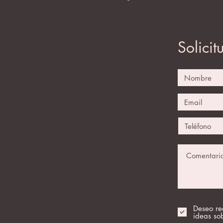
Solicit
Deseo re
ideas so